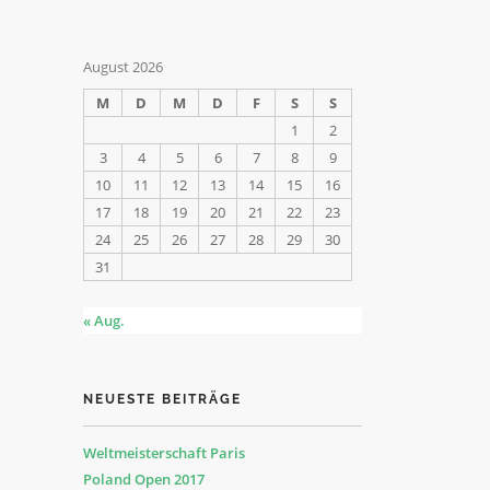
August 2026
M
D
M
D
F
S
S
1
2
3
4
5
6
7
8
9
10
11
12
13
14
15
16
17
18
19
20
21
22
23
016
24
25
26
27
28
29
30
31
« Aug.
NEUESTE BEITRÄGE
Weltmeisterschaft Paris
Poland Open 2017